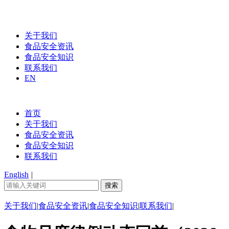
关于我们
食品安全资讯
食品安全知识
联系我们
EN
首页
关于我们
食品安全资讯
食品安全知识
联系我们
English
|
关于我们
|
食品安全资讯
|
食品安全知识
|
联系我们
|