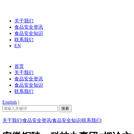
关于我们
食品安全资讯
食品安全知识
联系我们
EN
首页
关于我们
食品安全资讯
食品安全知识
联系我们
English
|
关于我们
|
食品安全资讯
|
食品安全知识
|
联系我们
|