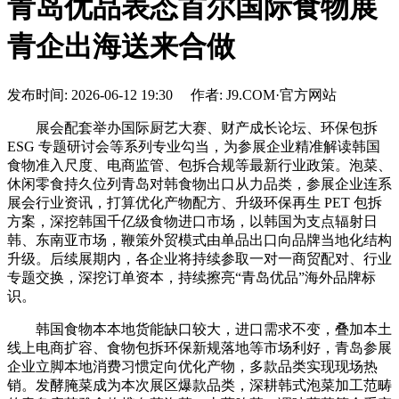
青岛优品表态首尔国际食物展
青企出海送来合做
发布时间: 2026-06-12 19:30 作者: J9.COM·官方网站
展会配套举办国际厨艺大赛、财产成长论坛、环保包拆
ESG 专题研讨会等系列专业勾当，为参展企业精准解读韩国
食物准入尺度、电商监管、包拆合规等最新行业政策。泡菜、
休闲零食持久位列青岛对韩食物出口从力品类，参展企业连系
展会行业资讯，打算优化产物配方、升级环保再生 PET 包拆
方案，深挖韩国千亿级食物进口市场，以韩国为支点辐射日
韩、东南亚市场，鞭策外贸模式由单品出口向品牌当地化结构
升级。后续展期内，各企业将持续参取一对一商贸配对、行业
专题交换，深挖订单资本，持续擦亮“青岛优品”海外品牌标
识。
韩国食物本本地货能缺口较大，进口需求不变，叠加本土
线上电商扩容、食物包拆环保新规落地等市场利好，青岛参展
企业立脚本地消费习惯定向优化产物，多款品类实现现场热
销。发酵腌菜成为本次展区爆款品类，深耕韩式泡菜加工范畴