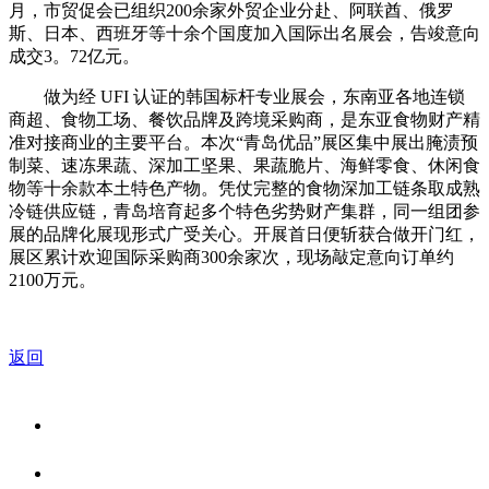
月，市贸促会已组织200余家外贸企业分赴、阿联酋、俄罗
斯、日本、西班牙等十余个国度加入国际出名展会，告竣意向
成交3。72亿元。
做为经 UFI 认证的韩国标杆专业展会，东南亚各地连锁
商超、食物工场、餐饮品牌及跨境采购商，是东亚食物财产精
准对接商业的主要平台。本次“青岛优品”展区集中展出腌渍预
制菜、速冻果蔬、深加工坚果、果蔬脆片、海鲜零食、休闲食
物等十余款本土特色产物。凭仗完整的食物深加工链条取成熟
冷链供应链，青岛培育起多个特色劣势财产集群，同一组团参
展的品牌化展现形式广受关心。开展首日便斩获合做开门红，
展区累计欢迎国际采购商300余家次，现场敲定意向订单约
2100万元。
返回
关于我们
食品安全资讯