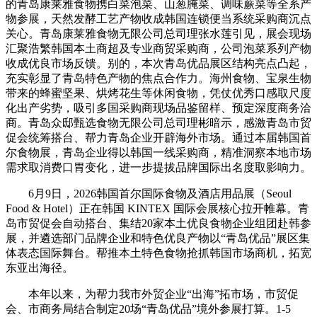
的青岛康莱雅食物携白菜泡菜、山葱腌菜、调味蕨菜等全系产
物参展，天然发酵工艺产物收成韩国连锁便当系统采购商沉点
关心。青岛康莱雅食物无限公司总司理张水莲引见，展会现场
汇聚浩繁韩国本土商超及专业商贸采购商，公司泡菜系列产物
收成优良市场反馈。别的，本次青岛优品展区结构亮点凸起，
充实彰显了青岛特色产物的焦点合作力。海州食物、宝泉生物
带来的蜂蜜坚果、烘烤花生等休闲食物，凭仗优秀口感取尺度
化出产劣势，吸引多国采购商现场品鉴留样、预定深度商务洽
商。青岛众邸甄选食物无限公司总司理彬暗示，感激青岛市贸
促会统筹搭台、帮力青岛企业开辟海外市场。通过本届韩国首
尔食物展，青岛企业得以韩国一线采购商，精准洞察本地市场
需求取消费口胃变化，进一步提拔品牌国际出名度取影响力。
6月9日，2026韩国首尔国际食物及酒店用品展（Seoul
Food & Hotel）正在韩国 KINTEX 国际会展核心拉开帷幕。青
岛市贸促会自动搭台、集结20家本土优良食物企业组团赴韩参
展，并遴选部门品牌企业和特色优良产物以“青岛优品”展区集
体表态国际舞台。帮推本土特色食物抢抓韩国市场商机，拓宽
东亚出海径。
本年以来，为帮力我市外贸企业“出海”拓市场，市贸促
会、市商务局结合制定20场“青岛优品”境外参展打算。1-5