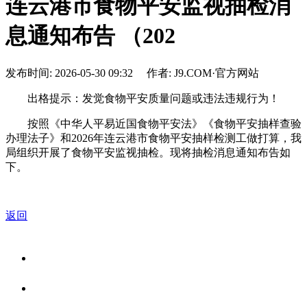
连云港市食物平安监视抽检消
息通知布告 （202
发布时间: 2026-05-30 09:32 作者: J9.COM·官方网站
出格提示：发觉食物平安质量问题或违法违规行为！
按照《中华人平易近国食物平安法》《食物平安抽样查验
办理法子》和2026年连云港市食物平安抽样检测工做打算，我
局组织开展了食物平安监视抽检。现将抽检消息通知布告如
下。
返回
关于我们
食品安全资讯