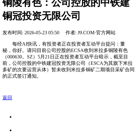
铜陵有色：公司控股的中铁建
铜冠投资无限公司
发布时间: 2026-05-23 05:50 作者: J9.COM·官方网站
每经AI快讯，有投资者正在投资者互动平台提问：董
秘，你好。请问目前公司控股的ECSA收到米拉多铜陵有色
（000630。SZ）5月21日正在投资者互动平台暗示，截至目
前，公司控股的中铁建冠投资无限公司（ESCA为其旗下米拉
多矿的次要运营从体）暂未收到米拉多铜矿二期项目采矿合同
的正式签订通知。
返回
关于我们
食品安全资讯