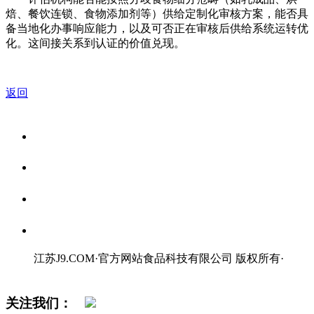
焙、餐饮连锁、食物添加剂等）供给定制化审核方案，能否具
备当地化办事响应能力，以及可否正在审核后供给系统运转优
化。这间接关系到认证的价值兑现。
返回
关于我们
食品安全资讯
食品安全知识
联系我们
江苏J9.COM·官方网站食品科技有限公司 版权所有
·
网站地图
关注我们：