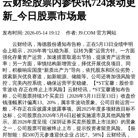
云财经股票内参快讯724滚动更
新_今日股票市场最
发布时间: 2026-05-14 19:12 作者: J9.COM·官方网站
云财经讯，海德股份通知布告称，正在5月13日业绩申明
会上暗示，2026年将“以稳为基、以转为要”运营方针。一方面
强化存量资产运营，加速措置取退出节拍，提拔资产运营效
率；另一方面，审慎结构新增营业，择优开展优良项目。同
时，积极响应国度“新质出产力”导向，依托股东和区位劣势，
摸索新兴优良赛道，如新能源、储能等。公司还将加强风险管
控，完美内控系统，确保运营平安稳健。【*ST宝馨：股价非
常波动 存正在终止上市风险】云财经讯，*ST宝馨通知布告
称，公司股票持续3个买卖日（2026年5月11日至13日）收盘价
钱涨幅累计偏离13。20%，属非常波动景象。公司目前运营一
般，不存正在应披露未披露事项。因2025年度多项财政目标不
达标，公司股票自2026年5月6日起被实施退市及其他风险警
示。若2026年度呈现《深圳证券买卖所股票上市法则》的景象
之一，公司股票可能被终止上市，提示投资者留意风险。【振
邦智能：拟500万元参逢迎伙企业 占比7。58%】云财经讯，