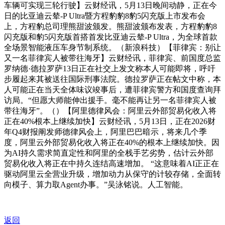
车辆可实现三轮行驶】云财经讯，5月13日晚间动静，正在今
日的比亚迪云辇-P Ultra暨方程豹豹8豹5闪充版上市发布会
上，方程豹总司理熊甜波颁发。熊甜波颁布发表，方程豹豹8
闪充版和豹5闪充版首搭首发比亚迪云辇-P Ultra，为全球首款
全场景智能液压车身节制系统。（新浪科技）【菲律宾：别让
又一名菲律宾人被带往海牙】云财经讯，菲律宾、前国度总监
罗纳德·德拉罗萨13日正在社交上发文称本人可能即将，呼吁
步履起来其被送往国际刑事法院。德拉罗萨正在帖文中称，本
人可能正在当天全体味议竣事后，遭菲律宾警方和国度查询拜
访局。“但愿大师能伸出援手。毫不能再让另一名菲律宾人被
带往海牙”。（）【阿里德律风会：阿里云外部贸易化收入将
正在40%根本上继续加快】云财经讯，5月13日，正在2026财
年Q4财报阐发师德律风会上，阿里巴巴暗示，将来几个季
度，阿里云外部贸易化收入将正在40%的根本上继续加快。因
为AI持久需求简直定性和阿里的全栈手艺劣势，估计云外部
贸易化收入将正在中持久连结高速增加。 “这意味着AI正正在
驱动阿里云全营业升级，增加动力从保守的计较存储，全面转
向模子、算力取Agent办事。”吴泳铭说。人工智能。
返回