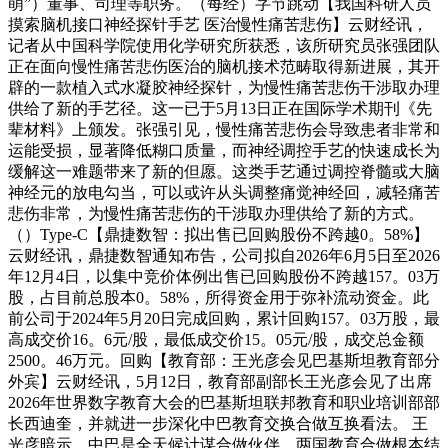
萌”）董事、司理等职务。（每经）字节跳动【我国科研人员
摸索脑机接口神经探针手艺 医治慢性痛苦悲伤】云财经讯，
记者从中国科学院使用化学研究所获悉，该所研究员张强团队
正在面向慢性痛苦悲伤医治的脑机接术范畴取得新进展，其开
辟的一款植入式水凝胶神经探针，为慢性痛苦悲伤干涉取办理
供给了新的手艺径。这一已于5月13日正在国际学术期刊《先
辈材料》上颁发。张强引见，慢性痛苦悲伤会导致患者非常和
运能受损，显著降低糊口质量，而神经调控手艺的快速成长为
缓解这一难题带来了新的但愿。这类手艺通过调控脊髓或大脑
神经元的放电勾当，可以或许从头调整痛觉神经回，减轻痛苦
悲伤非常，为慢性痛苦悲伤的干涉取办理供给了新的方式。
（）Type-C【鼎捷数智：拟出售已回购股份不跨越0。58%】
云财经讯，鼎捷数智通知布告，公司拟自2026年6月5日至2026
年12月4日，以集中竞价体例出售已回购股份不跨越157。03万
股，占目前总股本0。58%，所得资金用于弥补流动资金。此
前公司于2024年5月20日完成回购，累计回购157。03万股，最
高成交价16。6元/股，最低成交价15。05元/股，成交总金额
2500。46万元。回购【教育部：王光彦会见巴基斯坦教育部分
外宾】云财经讯，5月12日，教育部副部长王光彦会见了出席
2026年世界数字教育大会的巴基斯坦联邦教育和职业培训部部
长西迪奎，并就进一步深化中巴教育交换合做互换看法。 王
光彦暗示，中巴是全天候计谋合做伙伴，两国教育合做根本结