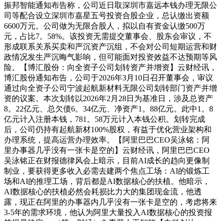
振邦智能通知布告称，公司近日取深圳市嘉远本钱办理无限公
司等配合设立深圳市嘉星五号投资合股企业，总认缴出资额
6600万元。公司做为无限合股人，拟以自有资金认缴500万
元，占比7。58%。该投资无需提交董事会、股东会审议，不
形成联系关系买卖和严沉资产沉组，不会对公司短期运营和财
政情况发生严沉晦气影响，但可能面对投资效益不达预期等风
险。【博汇股份：向全资子公司划转资产并增资】云财经讯，
博汇股份通知布告，公司于2026年3月10日召开董事会，审议
通过向全资子公司宁波起航新材料无限公司划转部门资产并增
资的议案。本次划转以2026年2月28日为基准日，涉及总资产
8。22亿元、总欠债6。34亿元、净资产1。88亿元。此中1。8
亿元计入注册本钱，781。58万元计入本钱公积。划转完成
后，公司仍持有起航新材100%股权，有益于优化营业架构和
办理系统，提高运营办理效率。【阿里巴巴CEO吴泳铭：阿
里办事器几乎没有一张卡是空的】云财经讯，阿里巴巴CEO
吴泳铭正在财报德律风会上暗示，目前AI成长的趋向更像制
制业，要获得更多收入必需去建两个焦点工场：AI的锻炼工
场和AI的推理工场，背后都是AI数据核心的扶植。他暗示，
AI数据核心的扶植必然会耗损比力大的集团现金流，他透
露，现正在阿里的办事器内几乎没有一张卡是空的，考虑将来
3-5年的需求环境，他认为阿里大量投入AI数据核心的投资报