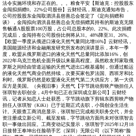
法令实施环境和存正在的。。。粮食平安【斯迪克：控股股东
金闯拟捐赠0。22%公司股份】云财经讯，斯迪克通知布告，
公司控股股东金闯取泗洪县慈善总会签定了《定向捐赠和
谈》，金闯拟向泗洪县慈善总会无偿捐赠其持有的斯迪克无限
售畅通A股股票100万股，占公司总股本的0。22%。此次捐赠
完成后，金闯持有公司股份比例将从31。48%降至31。26%。
【欧盟一季度从俄进口液化天然气量同比增16%】云财经讯，
美国能源经济和金融阐发研究所发布的演讲显示，本年一季
度，欧盟从俄罗斯进口的液化天然气总量同比添加16%，创
2022年乌克兰危机全面升级以来最高程度。虽然欧友邦家取俄
罗斯之间经由管道运输的天然气进出口根基遏制，但通过船运
的液化天然气商业仍然持续，次要买家包罗法国、西班牙和比
利时。俄罗斯仍然是欧盟液化天然气第二大供应方，第一大供
应方是美国。（央视旧事）天然气【字节跳动剪映产物担任人
张琪智去职创业，4月中旬已正在深圳成立新公司】云财经
讯，记者从知恋人士处获悉，字节跳动旗下剪辑东西剪映产物
担任人张琪智（KiKi）已于近期正式去职，小我创业生活生
计。天眼查工商消息显示，张琪智已完成相关职务交代，并全
资注册成立新公司。截至发稿，字节跳动方面尚未对张琪智去
职一事做出回应。工商变动记实显示，张琪智于2025年12月18
日接替王奉坤出任脸萌手艺（深圳）无限公司（以下简称“脸