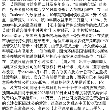
退，英国国债收益率周二触及多年高点。“目前的市场订价表
白，投资者曾经将成心义的风险溢价计入英国利率中。”Cueni
说，Tradeweb的数据显示，10年期英国国债收益率上升1个基
点，最新报5。105%。该10年期收益率周二升至5。135%，为
2008年以来的最高程度。【汇丰策略师称充满纷争的款式已令
英债“只适合做半小时买卖”】云财经讯，汇丰控股的Max
Kettner暗示，英国充满纷争的场面地步正令投资者对正在英债
市场进行持久押注连结隆重。这位汇丰首席多资产策略师正在
接管采访时暗示：“我想买，由于从概况上看，持久债券收益
率明显很有吸引力。”但他暗示，因为环绕英国辅弼基尔·斯塔
默带领地位可能遭到挑和的担心令市场波动维持高位，“现正
在，英债只适合做半小时买卖”。【周大福：出售于湖南周大
福建立公无限公司的所有股权】云财经讯，周大福（董事会颁
布发表，于2026年5月13日，卖方取买方及方针公司订立股权
让渡和谈，据此，卖方已有前提同意出售，而买方已有前提同
意采办方针公司100%股权，总价格约为人平易近币16。1亿
元；及方针公司同意于完成日期后三十个停业日内股东贷款。
预期本集团将于截至2026年6月30日止财务年度就该买卖录得
吃亏约人平易近币8，000万元。方针公司次要处置位于湖南省
的长沙-浏阳高速公的营运，该高速公为毗连中国长沙取浏阳
的双向车道高速公。高速公【比亚迪发布云辇-P Ultra手艺，