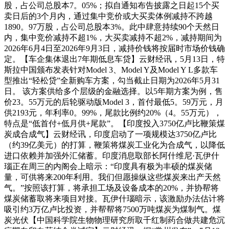
股，占公司总股本7。05%；拟自通知布告披露之日起15个买
卖日后的3个月内，通过集中竞价或大买卖体例减持不跨越
1890。97万股，占公司总股本3%。此中肆意持续90个天然日
内，集中竞价减持不超1%，大买卖减持不超2%，减持期间为
2026年6月4日至2026年9月3日，减持价钱将按届时市场价钱确
定。【车企集体退出7年期低息车贷】云财经讯，5月13日，特
斯拉中国颁布发表针对Model 3、Model Y及Model Y L多款车
型推出“轻松贷”全新购车方案，勾当截止日期为2026年5月31
日。 该方案供给多个层级的金融选择。以5年期方案为例，售
价23。55万元的后轮驱动版Model 3，首付最低5。59万元，月
供2193元，年利率0。99%，尾款比例约20%（4。55万元），
特点是“低首付+低月供+尾款”。【印度投入3750亿卢比鞭策煤
炭成合成气】云财经讯，印度启动了一项规模达3750亿卢比
（约39亿美元）的打算，鞭策将煤炭工业化为合成气，以降低
进口依赖并加强外汇储蓄。印度消息取部长阿什维尼·瓦伊什
瑙正在周三的内阁会上暗示：“印度具有极为丰硕的煤炭储
量，可供将来200年利用。我们但愿操纵这些煤炭来出产天然
气。”按照该打算，将承担工场及设备成本的20%，并协帮将
煤炭储蓄取将来项目对接。瓦伊什瑙暗示，该激励办法估计将
吸引约3万亿卢比投资，并帮帮将7500万吨煤炭为煤制气。煤
炭光伏【中国科学院生物物理研究所取千红制药合做共建危沉