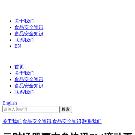
关于我们
食品安全资讯
食品安全知识
联系我们
EN
首页
关于我们
食品安全资讯
食品安全知识
联系我们
English
|
关于我们
|
食品安全资讯
|
食品安全知识
|
联系我们
|