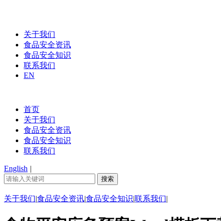
关于我们
食品安全资讯
食品安全知识
联系我们
EN
首页
关于我们
食品安全资讯
食品安全知识
联系我们
English
|
关于我们
|
食品安全资讯
|
食品安全知识
|
联系我们
|