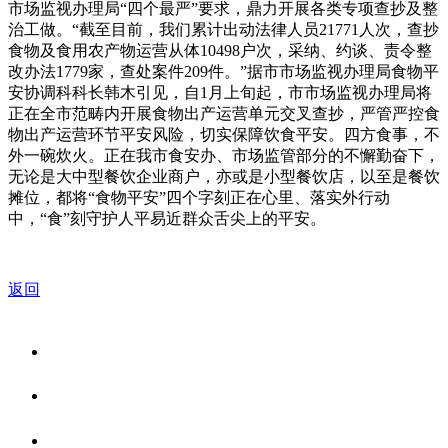
市场监视办理局“四个最严”要求，鼎力开展各类专项查抄及整
治工做。“截至目前，我们累计出动法律人员21771人次，查抄
食物及食用农产物运营从体10498户次，采纳、约谈、责令整
改办法1779家，查处案件209件。”据市市场监视办理局食物平
安协调科科长韩木引见，自1月上旬起，市市场监视办理局将
正在全市范畴内开展食物出产运营单元交叉查抄，严管严控食
物出产运营环节平安风险，切实保障饮食平安。四方食事，不
外一碗炊火。正在我市食安办、市场监管部分的不懈勤奋下，
无论是大中型餐饮企业商户，亦或是小型餐饮店，以至是餐饮
摊位，都将“食物平安”四个字刻正在心里、落实外行动
中，“食”刻守护人平易近群众舌尖上的平安。
返回
关于我们
食品安全资讯
食品安全知识