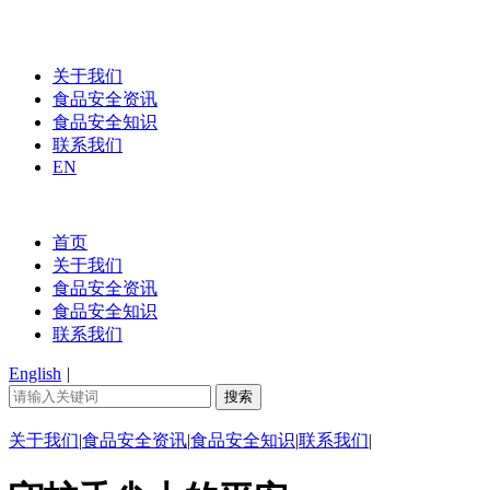
关于我们
食品安全资讯
食品安全知识
联系我们
EN
首页
关于我们
食品安全资讯
食品安全知识
联系我们
English
|
关于我们
|
食品安全资讯
|
食品安全知识
|
联系我们
|