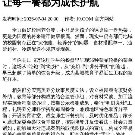
让每一餐都为成长护航
发布时间: 2026-07-04 20:30 作者: J9.COM·官方网站
全力做好校园养分餐，不只是为孩子的课桌添一盘热菜，
更是为国度的将来建牢健康根底。然而，现实中仍有部门地域
的校园餐存正在“沉饱腹、轻养分”的问题：食材搭配单一、油
盐超标、冷链配送不规范等现象。
当临县1。9万论理学生的餐盘里呈现56种菜品轮换的菜单
时，这场从“吃饱”到“吃好”，从“充饥”到“养分平衡”的逾越，
早已超越了简单的饮食升级，成为县域教育平易近生工程的新
鲜样本。
相关部分应完美养分炊事尺度立法，设立校园餐专项财务
补助，教育等部分构成的结合监管小组，对食材采购、加工流
程实施全程溯源办理，按期公示检测成果，奉行“明厨亮灶”工
程，礼聘养分师科学搭配每周餐食，兼顾地区特色取养分平
衡；开设食育讲堂、成立师生评餐机制，及时优化餐品；家长
可通过家委会参取食堂监视，按期陪餐并反馈看法；社会力量
诸如，能够加大对违规案例的取优良模式的宣传，构成全平易
近关心校园餐质量的监视空气，配合守护学生“舌尖上的健