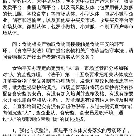
输，全数纳入。大中型从体，包罗大中型出产运营企业、收集
发卖平台、曲播电商平台，以及高风险从体（包罗用餐人数多
的长儿园、学校食堂）等市场从体。小型从体，包罗小微型企
业、储存和运输者，以及其他集中买卖市场、收集买卖平台等
市场从体。微型从体，包罗小做坊、小摊贩、个别工商户等市
场从体。
问：食物相关产物取食物间接接触是食物平安的环节一
环，《食物平安法》明白提出食物相关产物该当恪守本法，请
问食物相关产物出产者若何落实从体义务？
食物平安办理定岗定责到“人”后，市场监管部分将加强
对“人”的监视办理。《法子》第二十五条要求把相关从体成立
并落实食物平安义务制等办理轨制、发觉并整改风险现患等环
境，做为监视查抄的沉点。市场监管部分将沉点查抄有没有按
配备食安监食安员、有没有加入培训并查核及格、有没有按要
求开展现患自查和从业培训、发觉现患有没有纳入管控及时整
改、自查和培训记实有没有弄虚做假等，从过去侧沉查“物”转
向侧沉查“人”，查企业从、食安监、食安员履职环境，通
过“人”的履职到位带动“物”的优化提拔。
1。强化专项整治。聚焦平台从体义务落实的亏弱环节，