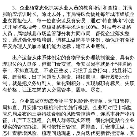
3。企业须常态化抓实从业人员的教育培训和查核，并满
脚响应培训时长。除此以外，市局特殊食物处每年城市组织企
业次要担任人、每一位食安监及食安员，通过“特食抽考”小法
式开展监视抽考，查核及格率要求达到100%。对抽考不及格
人员，属地域县市场监管部分将共同市局，督促企业落实整
改，通过强化专项培训、调整工做岗亭等体例，确保所有食物
平安办理人员履本能机能力达标，建牢从业底线。
出产运营从体系体例定的食物平安办理轨制很全、具有办
理职位的人良多，但部门食安监、食安员岗亭就是个“挂名岗
亭”，不排查现患、不改正整改，习惯于全数打勾，姑且补记
实、建台账，出了问题没人担责、继续履职。奉行履职记分
制，就是把义务钉到人、量化到积分，实现履职有标尺、失职
有价格，让正在岗的人必需管事、履职、尽责。
2。企业需成立动态食物平安风险管控清单，为“日管控、
周排查、月安排”办理机制供给施行根据。企业可对照市场监
管总局发布的三类特殊食物的风险管控清单，连系本身产物特
征、出产工艺流程、合用人群等现实环境，细化制定贴合企业
现实的管控办法。同时依托日管控、周排查、月安排工做，动
态排查新增风险、梳理问题现患，反向迭代更新管控清单，实