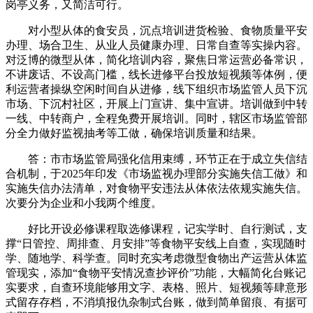
岗亭义务，又简洁可行。
对小型从体的食安员，沉点培训进货检验、食物质量平安
办理、场合卫生、从业人员健康办理、日常自查等实操内容。
对泛博的微型从体，简化培训内容，聚焦日常运营必备常识，
不讲废话、不设高门槛，线长进修平台投放短视频等体例，便
利运营者操纵空闲时间自从进修，线下组织市场监管人员下沉
市场、下沉村社区，开展上门宣讲、集中宣讲。培训做到中转
一线、中转商户，全程免费开展培训。同时，辖区市场监管部
分全力做好监视抽考等工做，确保培训质量和结果。
答：市市场监管局强化信用束缚，环节正在于成立失信结
合机制，于2025年印发《市场监视办理部分实施失信工做》和
实施失信办法清单，对食物平安违法从体依法依规实施失信。
次要分为企业和小我两个维度。
好比开设必修课程取选修课程，记实学时、自行测试，支
撑“日管控、周排查、月安排”等食物平安线上自查，实现随时
学、随地学、科学查。同时充实考虑微型食物出产运营从体监
管现实，添加“食物平安情况查抄评价”功能，大幅简化台账记
实要求，自查环境能够用文字、表格、照片、短视频等肆意形
式留存存档，不消填报仇杂制式台账，做到简单留痕、有据可