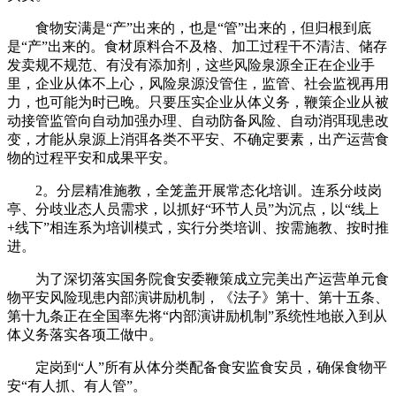
食物安满是“产”出来的，也是“管”出来的，但归根到底
是“产”出来的。食材原料合不及格、加工过程干不清洁、储存
发卖规不规范、有没有添加剂，这些风险泉源全正在企业手
里，企业从体不上心，风险泉源没管住，监管、社会监视再用
力，也可能为时已晚。只要压实企业从体义务，鞭策企业从被
动接管监管向自动加强办理、自动防备风险、自动消弭现患改
变，才能从泉源上消弭各类不平安、不确定要素，出产运营食
物的过程平安和成果平安。
2。分层精准施教，全笼盖开展常态化培训。连系分歧岗
亭、分歧业态人员需求，以抓好“环节人员”为沉点，以“线上
+线下”相连系为培训模式，实行分类培训、按需施教、按时推
进。
为了深切落实国务院食安委鞭策成立完美出产运营单元食
物平安风险现患内部演讲励机制，《法子》第十、第十五条、
第十九条正在全国率先将“内部演讲励机制”系统性地嵌入到从
体义务落实各项工做中。
定岗到“人”所有从体分类配备食安监食安员，确保食物平
安“有人抓、有人管”。