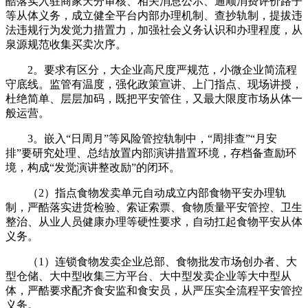
酷落实入驻商家天分审核、相关消息公示、通顺消费评价路子
等从体义务，成立健全平台内部办理机制、查抄轨制，提拔违
法违规行为发觉力措置力，加强社会义务认识和办理程度，从
泉源规范收集买卖次序。
2。要求有区分，大企业高尺度严规范，小微企业简流程
守底线。监管有温度，强化政策宣讲、上门指点、现场讲授，
杜绝简单、层层加码，既把平安管住，又最大限度市场从体一
般运营。
3。嵌入“日周月”等风险管控轨制中，“周排查”“月安
排”要研究处理、总结放置内部演讲措置环境，存档备查励环
境，构成“发觉演讲整改励”的闭环。
（2）指点食物发卖单元自动成立内部食物平安办理轨
制，严酷落实进货检验、索证索票、食物质量平安管控、卫生
整治、从业人员健康办理等硬性要求，自动扛起食物平安从体
义务。
（1）连锁食物发卖企业总部、食物批发市场创办者、大
型仓储、大中型收集三方平台、大中型发卖企业等大中型从
体，严酷要求配齐食安监和食安员，从严压实全流程平安管控
义务。