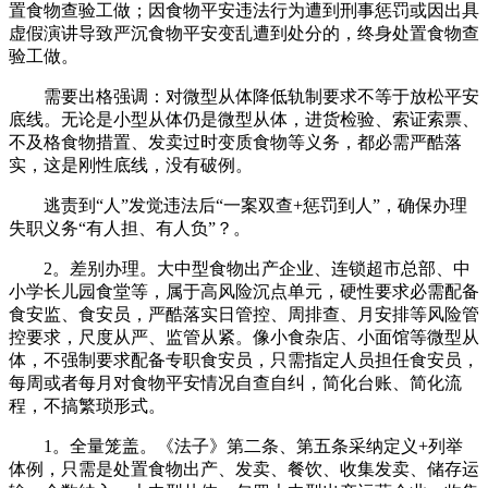
置食物查验工做；因食物平安违法行为遭到刑事惩罚或因出具
虚假演讲导致严沉食物平安变乱遭到处分的，终身处置食物查
验工做。
需要出格强调：对微型从体降低轨制要求不等于放松平安
底线。无论是小型从体仍是微型从体，进货检验、索证索票、
不及格食物措置、发卖过时变质食物等义务，都必需严酷落
实，这是刚性底线，没有破例。
逃责到“人”发觉违法后“一案双查+惩罚到人”，确保办理
失职义务“有人担、有人负”？。
2。差别办理。大中型食物出产企业、连锁超市总部、中
小学长儿园食堂等，属于高风险沉点单元，硬性要求必需配备
食安监、食安员，严酷落实日管控、周排查、月安排等风险管
控要求，尺度从严、监管从紧。像小食杂店、小面馆等微型从
体，不强制要求配备专职食安员，只需指定人员担任食安员，
每周或者每月对食物平安情况自查自纠，简化台账、简化流
程，不搞繁琐形式。
1。全量笼盖。《法子》第二条、第五条采纳定义+列举
体例，只需是处置食物出产、发卖、餐饮、收集发卖、储存运