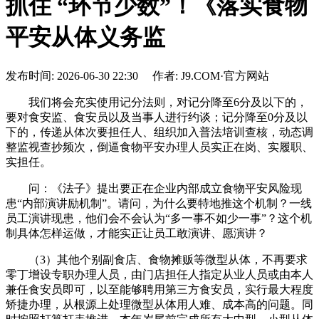
抓住 “环节少数”！《落实食物
平安从体义务监
发布时间: 2026-06-30 22:30 作者: J9.COM·官方网站
我们将会充实使用记分法则，对记分降至6分及以下的，
要对食安监、食安员以及当事人进行约谈；记分降至0分及以
下的，传递从体次要担任人、组织加入普法培训查核，动态调
整监视查抄频次，倒逼食物平安办理人员实正在岗、实履职、
实担任。
问：《法子》提出要正在企业内部成立食物平安风险现
患“内部演讲励机制”。请问，为什么要特地推这个机制？一线
员工演讲现患，他们会不会认为“多一事不如少一事”？这个机
制具体怎样运做，才能实正让员工敢演讲、愿演讲？
（3）其他个别副食店、食物摊贩等微型从体，不再要求
零丁增设专职办理人员，由门店担任人指定从业人员或由本人
兼任食安员即可，以至能够聘用第三方食安员，实行最大程度
矫捷办理，从根源上处理微型从体用人难、成本高的问题。同