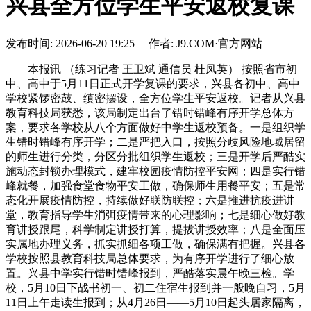
兴县全方位学生平安返校复课
发布时间: 2026-06-20 19:25 作者: J9.COM·官方网站
本报讯 （练习记者 王卫斌 通信员 杜凤英） 按照省市初
中、高中于5月11日正式开学复课的要求，兴县各初中、高中
学校紧锣密鼓、缜密摆设，全方位学生平安返校。记者从兴县
教育科技局获悉，该局制定出台了错时错峰有序开学总体方
案，要求各学校从八个方面做好中学生返校预备。一是组织学
生错时错峰有序开学；二是严把入口，按照分歧风险地域居留
的师生进行分类，分区分批组织学生返校；三是开学后严酷实
施动态封锁办理模式，建牢校园疫情防控平安网；四是实行错
峰就餐，加强食堂食物平安工做，确保师生用餐平安；五是常
态化开展疫情防控，持续做好联防联控；六是推进抗疫进讲
堂，教育指导学生消弭疫情带来的心理影响；七是细心做好教
育讲授跟尾，科学制定讲授打算，提拔讲授效率；八是全面压
实属地办理义务，抓实抓细各项工做，确保满有把握。兴县各
学校按照县教育科技局总体要求，为有序开学进行了细心放
置。兴县中学实行错时错峰报到，严酷落实晨午晚三检。学
校，5月10日下战书初一、初二住宿生报到并一般晚自习，5月
11日上午走读生报到；从4月26日——5月10日起头居家隔离，