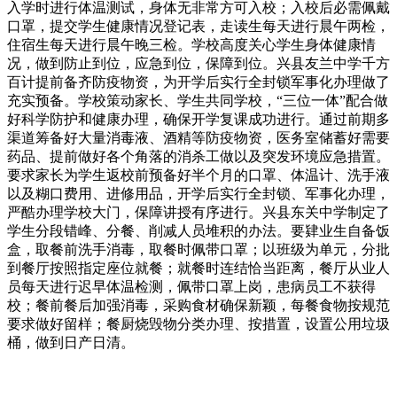
入学时进行体温测试，身体无非常方可入校；入校后必需佩戴
口罩，提交学生健康情况登记表，走读生每天进行晨午两检，
住宿生每天进行晨午晚三检。学校高度关心学生身体健康情
况，做到防止到位，应急到位，保障到位。兴县友兰中学千方
百计提前备齐防疫物资，为开学后实行全封锁军事化办理做了
充实预备。学校策动家长、学生共同学校，“三位一体”配合做
好科学防护和健康办理，确保开学复课成功进行。通过前期多
渠道筹备好大量消毒液、酒精等防疫物资，医务室储蓄好需要
药品、提前做好各个角落的消杀工做以及突发环境应急措置。
要求家长为学生返校前预备好半个月的口罩、体温计、洗手液
以及糊口费用、进修用品，开学后实行全封锁、军事化办理，
严酷办理学校大门，保障讲授有序进行。兴县东关中学制定了
学生分段错峰、分餐、削减人员堆积的办法。要肄业生自备饭
盒，取餐前洗手消毒，取餐时佩带口罩；以班级为单元，分批
到餐厅按照指定座位就餐；就餐时连结恰当距离，餐厅从业人
员每天进行迟早体温检测，佩带口罩上岗，患病员工不获得
校；餐前餐后加强消毒，采购食材确保新颖，每餐食物按规范
要求做好留样；餐厨烧毁物分类办理、按措置，设置公用垃圾
桶，做到日产日清。