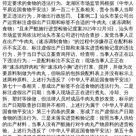
符定要求的食物的违法行为。龙湖区市场监管局根据《中华人
平易近国食物平安法》第一百二十五条相关，责令当事人当即
更正违法行为，并做出行政惩罚。【案例二】汕头市某公司出
产运营标注虚假出产日期和标签不合适的“牛肉丸（速冻调制
食物）”且未严酷施行进货检验记度案2025年12月3日，汕头市
市场监管局依法对汕头市某公司进行结合查抄，发觉当事人正
在出产“牛肉丸（速冻调制食物）”的过程中涉嫌存正在配料标
示不实正在、标注虚假出产日期和未落实进货检验记度的违法
行为，并于当日予以立案查询拜访。经查明，当事人存正在以
下违法行为：一是配料标注不实正在：现场当事人正正在
将“速冻鸡脖肉粒”和“速冻鸡小胸”进行打浆、搅拌，并做为次
要原料制做为牛肉丸，但响应的包拆袋配料表上并没有标示上
述两种原料。上述行为违反了《中华人平易近国食物平安法》
第七十一条相关，形成出产标签不合适食物的违法行为。二是
标注虚假出产日期：当事人现场正正在进行煮丸、冷却、分
拆、塑封等操做，但法律人员对成品牛肉丸查抄发觉，标示的
出产日期取查抄日期并不相符。上述行为属于《中华人平易近
国食物平安法》第三十四条的景象，形成了出产虚假出产日期
食物的违法行为。三是未落实进货检验记度：按照当事人供给
的出产材料，当事人没有严酷施行对牛肉丸产物原料的进货检
验。上述行为违反了《中华人平易近国食物平安法》第五十条