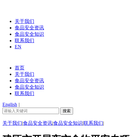
关于我们
食品安全资讯
食品安全知识
联系我们
EN
首页
关于我们
食品安全资讯
食品安全知识
联系我们
English
|
关于我们
|
食品安全资讯
|
食品安全知识
|
联系我们
|