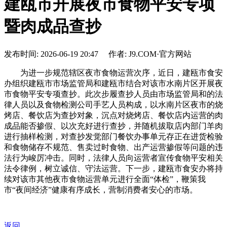
建瓯市开展夜市食物平安专项
暨肉成品查抄
发布时间: 2026-06-19 20:47 作者: J9.COM·官方网站
为进一步规范辖区夜市食物运营次序，近日，建瓯市食安
办组织建瓯市市场监管局和建瓯市结合对该市水南片区开展夜
市食物平安专项查抄。此次步履查抄人员由市场监管局和的法
律人员以及食物检测公司手艺人员构成，以水南片区夜市的烧
烤店、餐饮店为查抄对象，沉点对烧烤店、餐饮店内运营的肉
成品能否掺假、以次充好进行查抄，并随机拔取店内部门羊肉
进行抽样检测，对查抄发觉部门餐饮办事单元存正在进货检验
和食物储存不规范、售卖过时食物、出产运营掺假等问题的违
法行为峻厉冲击。同时，法律人员向运营者宣传食物平安相关
法令律例，树立诚信、守法运营。下一步，建瓯市食安办将持
续对该市其他夜市食物运营单元进行全面“体检”，鞭策我
市“夜间经济”健康有序成长，营制消费者安心的市场。
返回