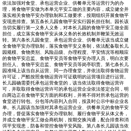
依法加强对食堂、承包运营企业、供餐单元等运营行为的办
理，将食物平安做为本单元平安工做的主要内容，成立健全并
落实相关食物平安办理轨制和工做要求，按期组织开展食物平
安现患排查。第五条长儿园食物平安实行园长担任制。园长该
当切实履行第一义务人义务，对本长儿园的食物平安工做全面
担任，成立落实食物平安从体义务的长效机制并鞭策无效运
转。第六条长儿园食堂、承包运营企业、供餐单元该当成立健
全食物平安办理轨制，落实食物平安义务制，依法配备取长儿
园规模、食物类别、风险品级、办理程度、平安情况等相顺应
的食物平安总监、食物平安员等食物平安办理人员，明白次要
担任人、食物平安总监、食物平安员等岗亭职责。第七条长儿
园准绳上该当自从运营、同一办理食堂，并依法取得食物运营
许可证，严酷按照食物运营许可证载明的运营项目进行运营。
长儿园确需委托承包运营食堂的，该当依法取得食物运营许
可，并取取得食物运营许可的承包运营企业依法签定合同，明
白两边正在食物平安方面的和权利，并将不得对所承包运营的
食堂进行转包、分包等内容列入合同，按及时公示中标企业名
单。长儿园该当加强对其承包运营企业、供餐单元的食物平安
办理，督促落实食物平安办理轨制、履行食物平安从体义务，
并成立食物平安工做会商机制，按期交换沟通，配合排查和消
弭平安现患，防备和管控食物平安风险。第八条长儿园该当依