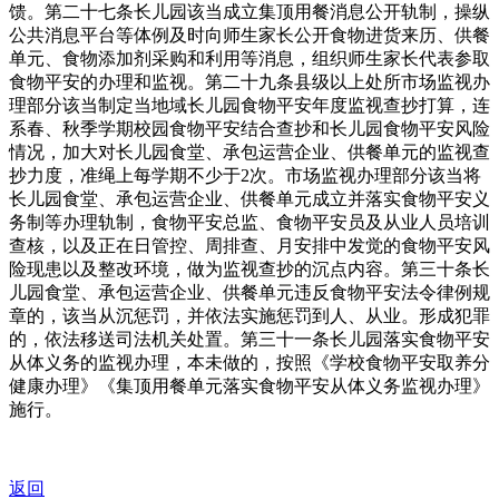
馈。第二十七条长儿园该当成立集顶用餐消息公开轨制，操纵
公共消息平台等体例及时向师生家长公开食物进货来历、供餐
单元、食物添加剂采购和利用等消息，组织师生家长代表参取
食物平安的办理和监视。第二十九条县级以上处所市场监视办
理部分该当制定当地域长儿园食物平安年度监视查抄打算，连
系春、秋季学期校园食物平安结合查抄和长儿园食物平安风险
情况，加大对长儿园食堂、承包运营企业、供餐单元的监视查
抄力度，准绳上每学期不少于2次。市场监视办理部分该当将
长儿园食堂、承包运营企业、供餐单元成立并落实食物平安义
务制等办理轨制，食物平安总监、食物平安员及从业人员培训
查核，以及正在日管控、周排查、月安排中发觉的食物平安风
险现患以及整改环境，做为监视查抄的沉点内容。第三十条长
儿园食堂、承包运营企业、供餐单元违反食物平安法令律例规
章的，该当从沉惩罚，并依法实施惩罚到人、从业。形成犯罪
的，依法移送司法机关处置。第三十一条长儿园落实食物平安
从体义务的监视办理，本未做的，按照《学校食物平安取养分
健康办理》《集顶用餐单元落实食物平安从体义务监视办理》
施行。
返回