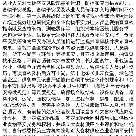
从业人员对食物平安风险现患的辨识、防控和应急措置能力。
食物平安总监、食物平安员及从业人员每年加入培训时间不少
于40小时。第十六条县级以上处所市场监视办理部分按照国度
市场监视办理总局制定的企业食物平安办理人员监视抽查查核
指南以及查核纲领、测验题库等，组织对本辖区长儿园食堂、
承包运营企业、供餐单元次要担任人以及食物平安总监、食物
平安员等食物平安办理人员随机进行监视抽查查核并发布查核
成果。监视抽查查核的体例和内容该当取供餐体例、人员类
别、所正在岗亭（环节）等相顺应，且不得收取费用。抽查查
核不及格，不再合适餐饮办事要求的，长儿园食堂、承包运营
企业、供餐单元该当当即采纳整改办法，暂停相关人员办理资
历，再次查核及格后方可上岗。第十七条长儿园食堂、承包运
营企业、供餐单元该当严酷施行食物平安法令律例规章和《食
物平安国度尺度 餐饮办事通用卫生规范》《餐饮办事食物平
安操做规范》等尺度规范，确保场合取结构，设备取设备，原
料采购、运输、验收取储存，加工过程节制，供餐，配送，洁
净取烧毁物办理，无害生物防治，人员健康取卫生以及培训等
合适要求。有前提的处所或者长儿园该当实行大食材供应商公
开投标、集中定点采购轨制，签定采购合同时该当明白供应企
业食物平安义务和权利，并成立大食材供应企业评价和退出机
制，自行或委托第三方机构按期对大食材供应企业食物平安情