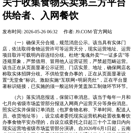
关于收集食物买卖第三方平台
供给者、入网餐饮
发布时间: 2026-05-26 06:32 作者: J9.COM·官方网站
（一）确保天分合规，规范消息公示。该当具有实体门
店，依法取得食物运营许可等运营天分，现实运营地址、运营
项目取许可载明内容连结分歧。杜绝“鬼魂外卖”“一证多店”等
违规景象，严禁借用、冒用他人运营证照，严禁超范畴运营。
该当正在从页面显著公示证照、门店实景、地址，确保网店名
称取实体招牌分歧。不供给堂食办事的，正在从页面显著设
置“无堂食”标识。激励实施“互联网+明厨亮灶”，正在平台显
著标识链接，已实施的须一般运转并笼盖加工制做环节环节。
（六）落实消息报送，保留订单消息。该当于每年一月和
七月向省级市场监管部分报送入网商户运营天分等身份消息。
照实记实并保留订单消息（包罗食物名称、下单时间、配送人
员、收货地址等），设立或者委托现实运营机构处置收集餐饮
办事食物平安办理的，自设立或委托之日起三十个工做日内向
现实运营地省级市场监管部分演讲。自2026年6月1日起，云南