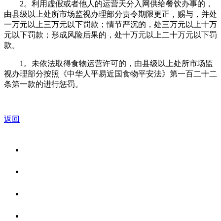
2。利用虚假或者他人的运营天分入网供给餐饮办事的，
由县级以上处所市场监视办理部分责令期限更正，赐与，并处
一万元以上三万元以下罚款；情节严沉的，处三万元以上十万
元以下罚款；形成风险后果的，处十万元以上二十万元以下罚
款。
1。未依法取得食物运营许可的，由县级以上处所市场监
视办理部分按照《中华人平易近国食物平安法》第一百二十二
条第一款的进行惩罚。
返回
关于我们
食品安全资讯
食品安全知识
联系我们