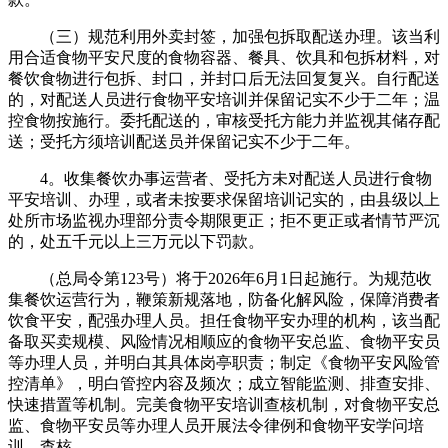
（三）规范利用外卖封签，加强包拆取配送办理。该当利
用合适食物平安尺度的食物容器、餐具、饮具和包拆材料，对
餐饮食物进行包拆、封口，并封口后无法回复复兴。自行配送
的，对配送人员进行食物平安培训并保留记实不少于二年；温
控食物按施行。委托配送的，审核受托方能力并监视其储存配
送；受托方须培训配送员并保留记实不少于二年。
4。收集餐饮办事运营者、受托方未对配送人员进行食物
平安培训、办理，或者未按要求保留培训记实的，由县级以上
处所市场监视办理部分责令期限更正；拒不更正或者情节严沉
的，处五千元以上三万元以下罚款。
（总局令第123号）将于2026年6月1日起施行。为规范收
集餐饮运营行为，鞭策新规落地，防备化解风险，保障消费者
饮食平安，配强办理人员。担任食物平安办理的机构，该当配
备取买卖规模、风险情况相顺应的食物平安总监、食物平安员
等办理人员，并明白其具体岗亭职责；制定《食物平安风险管
控清单》，明白管控内容及频次；成立智能监测、排查安排、
快速措置等机制。完美食物平安培训查核机制，对食物平安总
监、食物平安员等办理人员开展法令律例和食物平安学问培
训、查核。