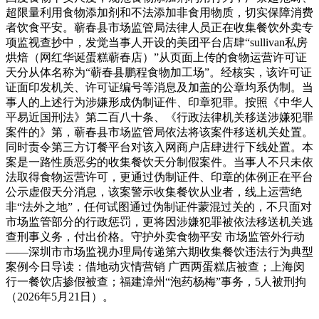
超限量利用食物添加剂和不法添加非食用物质，切实保障消费
者饮食平安。蕲春县市场监管局法律人员正在收集餐饮外卖专
项监视查抄中，发觉当事人开设的美团平台店肆“sullivan私房
烘焙（网红华诞蛋糕蕲春店）”从页面上传的食物运营许可证
天分从体名称为“蕲春县鹏程食物加工场”。经核实，该许可证
证面印发机关、许可证编号等消息及加盖的公章均系伪制。当
事人的上述行为涉嫌形成伪制证件、印章犯罪。按照《中华人
平易近国刑法》第二百八十条、《行政法律机关移送涉嫌犯罪
案件的》第，蕲春县市场监管局依法将该案件移送机关处置。
同时责令第三方订餐平台对该入网商户店肆进行下线处置。本
案是一路性质恶劣的收集餐饮天分制假案件。当事人不只未依
法取得食物运营许可，更通过伪制证件、印章的体例正在平台
公示虚假天分消息，该案警示收集餐饮从业者，线上运营绝
非“法外之地”，任何试图通过伪制证件蒙混过关的，不只面对
市场监管部分的行政惩罚，更将因涉嫌犯罪被依法移送机关逃
查刑事义务，付出价格。守护外卖食物平安 市场监管外行动
——深圳市市场监视办理局传递第六期收集餐饮违法行为典型
案例今日导读：借地动灾情营销 广西两蛋糕店被查；上海闵
行一餐饮店掺假被查；福建漳州“泡药杨梅”事务，5人被刑拘
（2026年5月21日）。