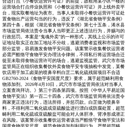
合适打点《小餐饮运营许可证》的前提，故租用某小区一楼的
运营场合打点停业执照和《小餐饮运营许可证》并上线外卖平
台，现实取餐地址为夜市。当事人未取得小餐饮运营许可证处
置食物出产运营勾当的行为，违反了《湖北省食物平安条例》
第四十条，根据《湖北省食物平安条例》第七十五条，浠水县
市场监管局依法责令当事人当即更正上述违法行为，并赐与的
行政惩罚。本案是“鬼魂外卖”的一种形式，其线上公示的许可
证地址取实正在加工地址不分歧，逃避消费者监视和市场监管
部分监管，容易激发食物平安问题。该案警示收集餐饮运营者
必需严酷恪守食物平安办理法令律例，不得私行将运营场合迁
徙至未取得食物运营许可的场合，逃避监视监管。武穴市市场
监管局正在组织收集餐饮外卖食物平安专项抽检中发觉，某餐
饮店用于加工卤菜的喷鼻辛料白芷二氧化硫残留项目不合适
GB2760-2024《食物平安国度尺度》要求，属于超范畴利用食
物添加剂。2026年4月10日，武穴市市场监管局依法对当事人
立案查询拜访。》第三十四条第四项。按照《中华人平易近国
食物平安法》第一百二十四条，武穴市市场监管局将依法责令
商家更正违法行为，违法所得，并惩罚款。白芷做为喷鼻辛
料，不得利用二氧化硫或亚硫酸盐进行漂白或防腐处置，超范
畴利用二氧化硫或亚硫酸盐可能会对人体肝净、肾净形成潜正
在风险。该案警示收集餐饮运营者该当严酷恪守食物平安法和
国度食物平安尺度，规范食物添加剂利用行为，严禁超范畴、