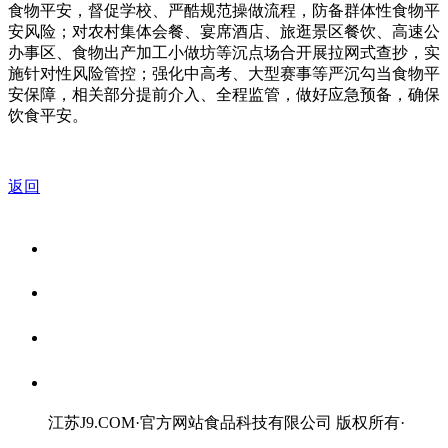
食物平安，督促学校、严酷规范操做流程，防备群体性食物平
安风险；对农村集体会餐、宴席酒店、旅逛景区餐饮、高速公
办事区、食物出产加工小做坊等沉点场合开展拉网式查抄，实
施针对性风险管控；强化中高考、大型赛事等严沉勾当食物平
安保障，相关部分提前介入、全程监管，做好应急预备，确保
饮食平安。
返回
关于我们
食品安全资讯
食品安全知识
联系我们
江苏J9.COM·官方网站食品科技有限公司 版权所有
·
网站地图