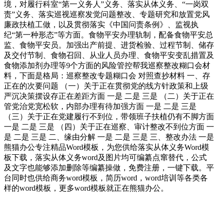
境，对履行科室“第一义务人”义务、落实从体义务、“一岗双
责”义务、落实巡视巡察发觉问题整改、专题研究和放置党风
廉政扶植工做，以及贯彻落实《中国问责条例》、监视执
纪“第一种形态”等方面。食物平安办理轨制，配备食物平安总
监、食物平安员。加强出产前提、进货检验、过程节制、储存
及交付节制、食物召回、从业人员办理、食物平安变乱措置及
食物添加剂办理等9个方面的风险管控帮我巡察整改糊口会材
料，下面是格局：巡察整改专题糊口会 对照查抄材料 一、存
正在的次要问题 （一）关于正在贯彻党的线方针政策和上级
严沉决策摆设存正在差距方面 一是 二是 三是 （二）关于正在
管党治党宽松软，内部办理有待加强方面 一是 二是 三是
（三）关于正在党建履行不到位，带领班子扶植仍有不脚方面
一是 二是 三是 （四）关于正在巡察、审计整改不到位方面 一
是 二是 三是 二、缘由分解 一是 二是 三是 三、整改办法 一是
熊猫办公专注精品Word模板，为您供给落实从体义务Word模
板下载，落实从体义务word及图片均可编纂点窜替代，公式
及文字也能够添加删除等编纂操做，免费注册，一键下载。平
台同时也供给商务word模板，简历word，word培训等各类各
样的word模板，更多word模板就正在熊猫办公。