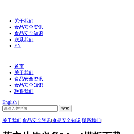
关于我们
食品安全资讯
食品安全知识
联系我们
EN
首页
关于我们
食品安全资讯
食品安全知识
联系我们
English
|
关于我们
|
食品安全资讯
|
食品安全知识
|
联系我们
|