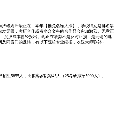
严峻则严峻正在，本年【推免名额大涨】，学校特别是排名靠
愈发无限，考研合作或者小众文科的合作只会愈加激烈。无意正
间，沉没成本曾经投出。现正在放弃不是及时止损，是无谓的逃
网及同窗们的反馈，有以下院校专业缩招，欢送大师弥补~
生5855人，比拟客岁削减45人（25考研拟招5900人）。