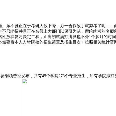
。乐不雅正在于考研人数下降，万一合作敌手就弃考了呢……而
年不只缩招并且正在名额上大部门以保研为从，留给统考的名额
索性放弃复习决定二和，距离初试满打满算也不外1个多月的时
必然要看本人方针院校的招生简章及招生目次！按照相关统计官
验纲领曾经发布，共有45个学院273个专业招生，所有学院拟打算招