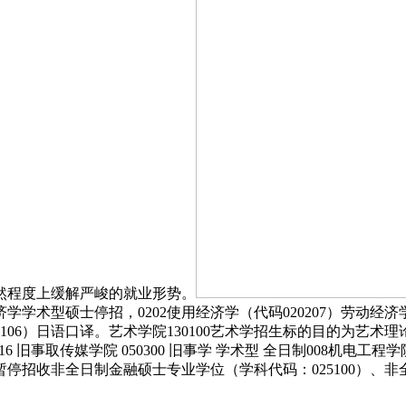
然程度上缓解严峻的就业形势。
经济学学术型硕士停招，0202使用经济学（代码020207）劳动
055106）日语口译。艺术学院130100艺术学招生标的目的
；016 旧事取传媒学院 050300 旧事学 学术型 全日制008机电
拟暂停招收非全日制金融硕士专业学位（学科代码：025100）、非